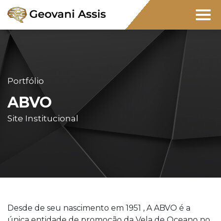
Portfólio
ABVO
Site Institucional
Desde de seu nascimento em 1951 , A ABVO é a
única entidade de promoção da Vela de Oceano no