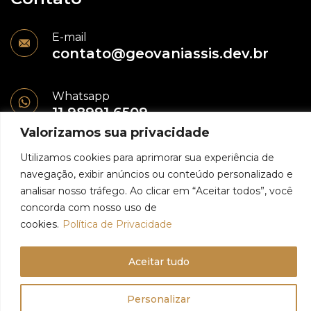
E-mail
contato@geovaniassis.dev.br
Whatsapp
11 98991 6509
Valorizamos sua privacidade
Utilizamos cookies para aprimorar sua experiência de
navegação, exibir anúncios ou conteúdo personalizado e
analisar nosso tráfego. Ao clicar em “Aceitar todos”, você
© 2024 - Geovani Assis - Todos os direitos reservados
concorda com nosso uso de
cookies.
Política de Privacidade
Política de Privacidade
Aceitar tudo
Personalizar