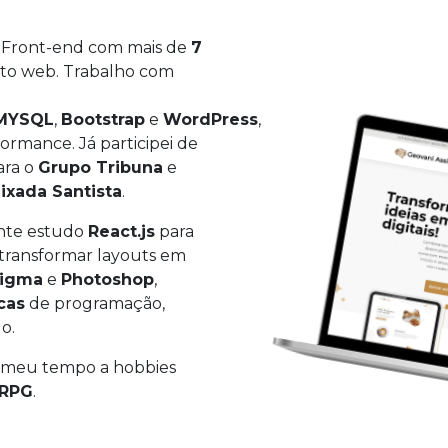
 Front-end com mais de
7
o web. Trabalho com
MYSQL
,
Bootstrap
e
WordPress
,
formance. Já participei de
ara o
Grupo Tribuna
e
ixada Santista
.
nte estudo
React.js
para
 transformar layouts em
igma
e
Photoshop
,
cas
de programação,
o.
 meu tempo a hobbies
 RPG
.