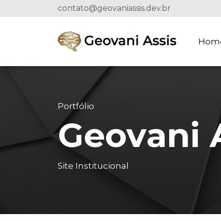
contato@geovaniassis.dev.br
Hom
Portfólio
Geovani 
Site Institucional