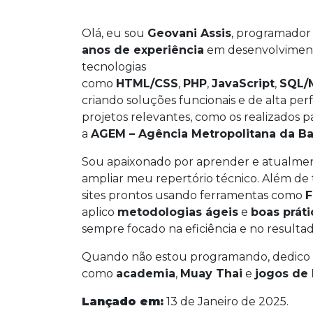
Olá, eu sou
Geovani Assis
, programador
anos de experiência
em desenvolviment
tecnologias
como
HTML/CSS
,
PHP
,
JavaScript
,
SQL/
criando soluções funcionais e de alta per
projetos relevantes, como os realizados p
a
AGEM – Agência Metropolitana da Ba
Sou apaixonado por aprender e atualme
ampliar meu repertório técnico. Além de
sites prontos usando ferramentas como
F
aplico
metodologias ágeis
e
boas práti
sempre focado na eficiência e no resultad
Quando não estou programando, dedico
como
academia
,
Muay Thai
e
jogos de
Lançado em:
13 de Janeiro de 2025.