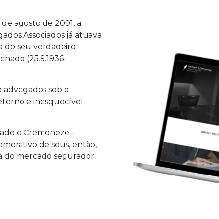
 de agosto de 2001, a
dos Associados já atuava
a do seu verdadeiro
hado (25.9.1936-
 e advogados sob o
terno e inesquecível
hado e Cremoneze –
morativo de seus, então,
sa do mercado segurador.