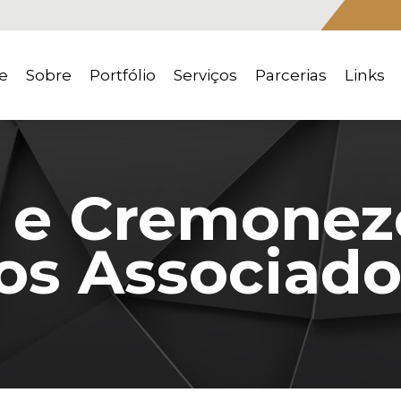
e
Sobre
Portfólio
Serviços
Parcerias
Links
 e Cremonez
s Associado