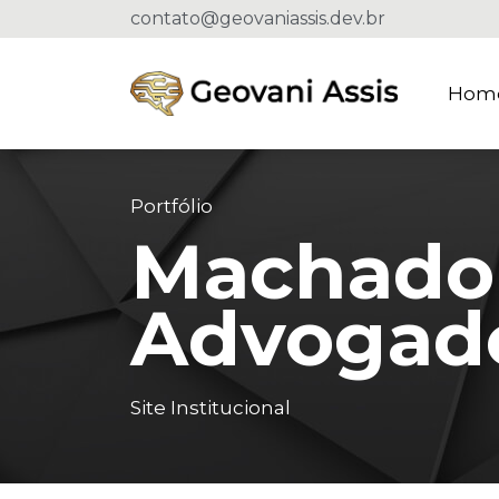
contato@geovaniassis.dev.br
Hom
Portfólio
Machado
Advogado
Site Institucional