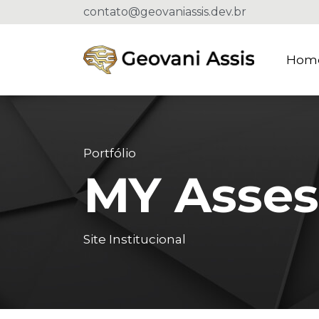
contato@geovaniassis.dev.br
Hom
Portfólio
MY Asses
Site Institucional