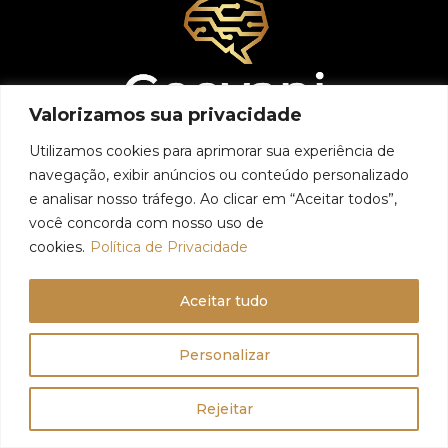
Valorizamos sua privacidade
Utilizamos cookies para aprimorar sua experiência de
navegação, exibir anúncios ou conteúdo personalizado
Transformamos ideias em soluções digitais criativas e
e analisar nosso tráfego. Ao clicar em “Aceitar todos”,
funcionais, ajudando sua marca a se destacar e
você concorda com nosso uso de
alcançar resultados reais no ambiente online.
cookies.
Política de Privacidade
Aceitar tudo
Personalizar
Menu
Rejeitar