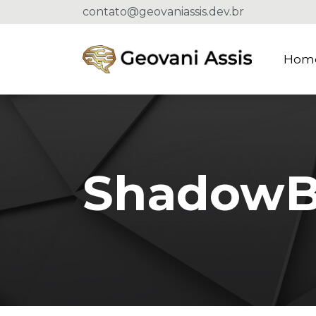
contato@geovaniassis.dev.br
Hom
ShadowB