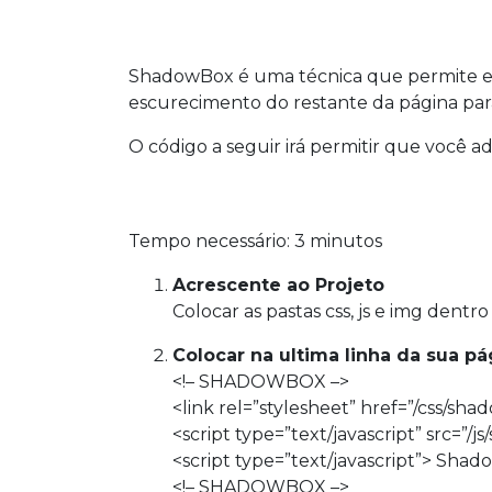
ShadowBox é uma técnica que permite ex
escurecimento do restante da página par
O código a seguir irá permitir que você a
Tempo necessário:
3 minutos
Acrescente ao Projeto
Colocar as pastas css, js e img dentro
Colocar na ultima linha da sua pá
<!– SHADOWBOX –>
<link
rel
=”stylesheet”
href
=”/css/sha
<script
type
=”text/javascript”
src
=”/j
<script
type
=”text/javascript”> Shadow
<!– SHADOWBOX –>