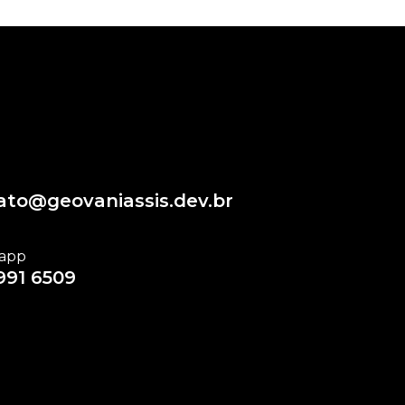
ato@geovaniassis.dev.br
app
991 6509