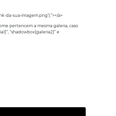
ink-da-sua-imagem.png’);”></a>
nome pertencem a mesma galeria, caso
1]”, “shadowbox[galeria2]” e