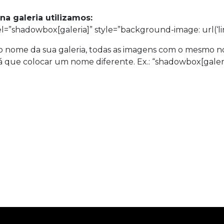
a galeria utilizamos:
el
=”shadowbox[galeria]”
style
=”background-image: url(‘l
 o nome da sua galeria, todas as imagens com o mesmo 
que colocar um nome diferente. Ex.: “shadowbox[galeria