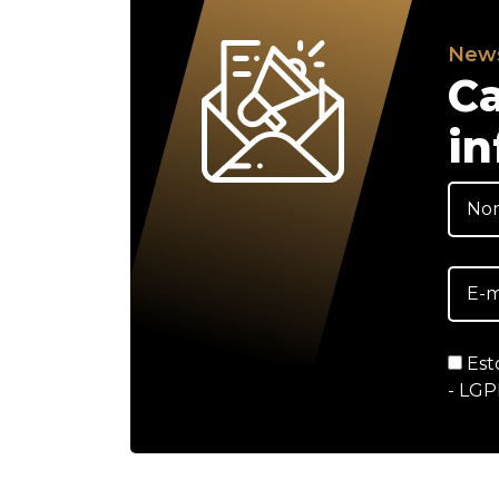
News
Ca
in
Est
- LGP