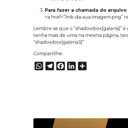
Para fazer a chamada do arquivo n
<a
href
=”link-da-sua-imagem.png”
r
Lembre-se que o “shadowbox[galeria]” é
tenha mais de uma na mesma página, terá 
“shadowbox[galeria3]”
Compartilhe:
WhatsApp
Telegram
Facebook
LinkedIn
Share