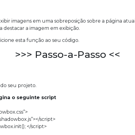
ibir imagens em uma sobreposição sobre a página atual
a destacar a imagem em exibição.
dicione esta função ao seu código.
>>> Passo-a-Passo <<
 do seu projeto.
gina o seguinte script
dowbox.css”>
s/shadowbox.js”></script>
box.init(); </script>