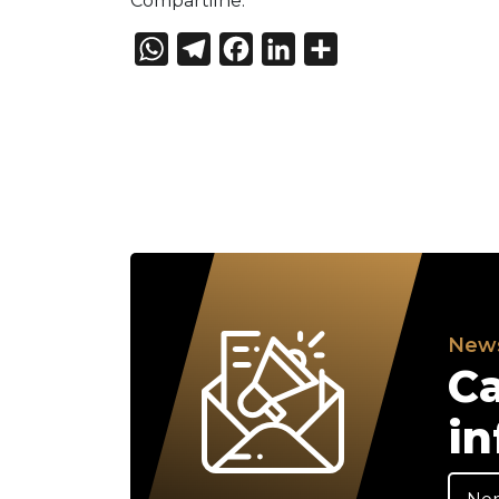
Compartilhe:
WhatsApp
Telegram
Facebook
LinkedIn
Share
News
Ca
in