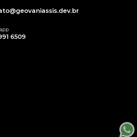
ato@geovaniassis.dev.br
app
991 6509