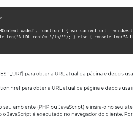
MContentLoaded', function() { var current_url = window.lo
le.log("A URL contém '/in/'"); } else { console.log("A UR
RI’] para obter a URL atual da página e depois usa strpo
on.href para obter a URL atual da página e depois usa incl
 seu ambiente (PHP ou JavaScript) e insira-o no seu si
 o JavaScript é executado no navegador do cliente. Po