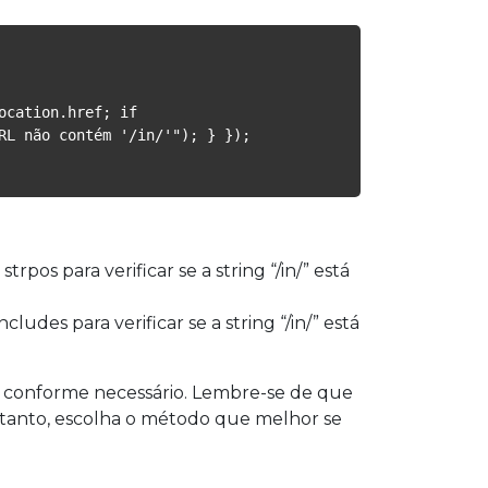
cation.href; if 
L não contém '/in/'"); } }); 
s para verificar se a string “/in/” está
udes para verificar se a string “/in/” está
te conforme necessário. Lembre-se de que
rtanto, escolha o método que melhor se