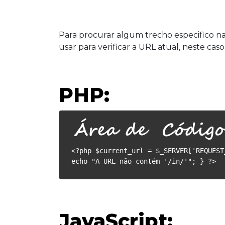
Para procurar algum trecho especifico na
usar para verificar a URL atual, neste caso 
PHP:
<?php $current_url = $_SERVER['REQUEST
echo "A URL não contém '/in/'"; } ?>
JavaScript: