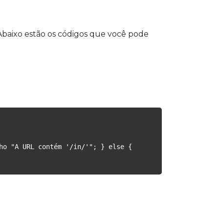
 Abaixo estão os códigos que você pode
ho "A URL contém '/in/'"; } else { 