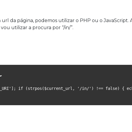
 url da página, podemos utilizar o PHP ou o JavaScript.
vou utilizar a procura por “/in/”.
_URI']; if (strpos($current_url, '/in/') !== false) { ec