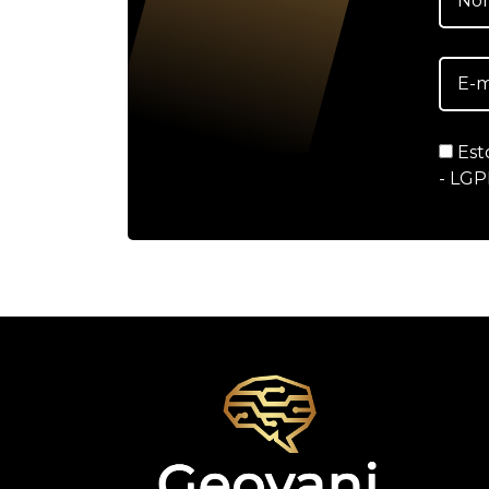
Est
- LGP