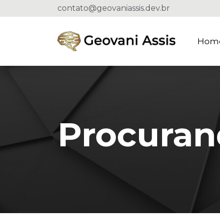
contato@geovaniassis.dev.br
Hom
Procuran