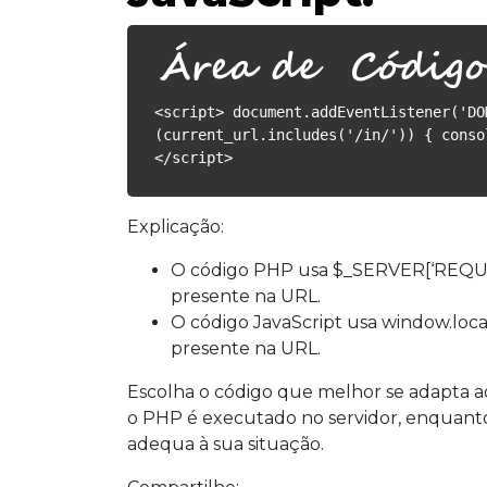
<script> document.addEventListener('DO
(current_url.includes('/in/')) { conso
</script>
Explicação:
O código PHP usa $_SERVER[‘REQUEST_U
presente na URL.
O código JavaScript usa window.locati
presente na URL.
Escolha o código que melhor se adapta ao
o PHP é executado no servidor, enquanto
adequa à sua situação.