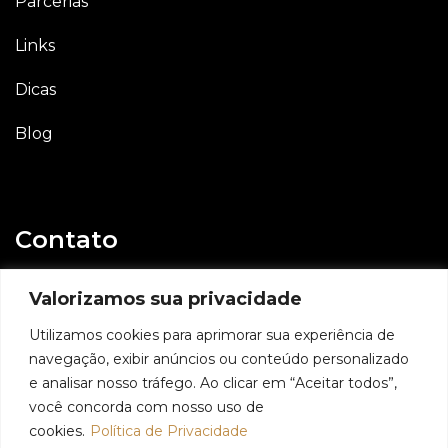
Parcerias
Links
Dicas
Blog
Contato
E-mail
Valorizamos sua privacidade
contato@geovaniassis.dev.br
Utilizamos cookies para aprimorar sua experiência de
navegação, exibir anúncios ou conteúdo personalizado
Whatsapp
e analisar nosso tráfego. Ao clicar em “Aceitar todos”,
11 98991 6509
você concorda com nosso uso de
cookies.
Política de Privacidade