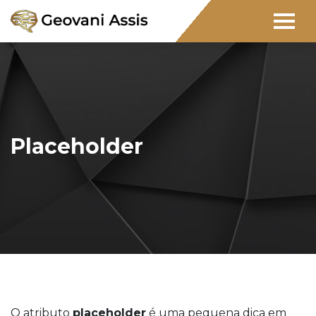
Placeholder
O atributo
placeholder
é uma pequena dica em