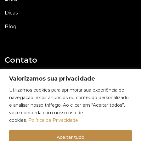
Dicas
Blog
Contato
E-mail
Valorizamos sua privacidade
contato@geovaniassis.dev.br
Utilizamos cookies para aprimorar sua experiência de
navegação, exibir anúncios ou conteúdo personalizado
Whatsapp
e analisar nosso tráfego. Ao clicar em “Aceitar todos”,
11 98991 6509
você concorda com nosso uso de
cookies.
Política de Privacidade
Aceitar tudo