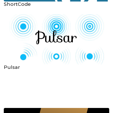
ShortCode
Pulsar