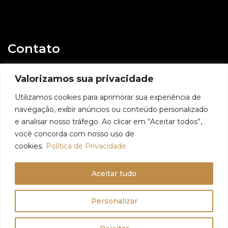
Contato
E-mail
Valorizamos sua privacidade
contato@geovaniassis.dev.br
Utilizamos cookies para aprimorar sua experiência de
navegação, exibir anúncios ou conteúdo personalizado
Whatsapp
e analisar nosso tráfego. Ao clicar em “Aceitar todos”,
11 98991 6509
você concorda com nosso uso de
cookies.
Política de Privacidade
Aceitar tudo
© 2024 - Geovani Assis - Todos os direitos reservados
Personalizar
Política de Privacidade