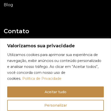
Blog
Contato
E-mail
Valorizamos sua privacidade
contato@geovaniassis.dev.br
Utilizamos cookies para aprimorar sua experiência de
navegação, exibir anúncios ou conteúdo personalizado
Whatsapp
e analisar nosso tráfego. Ao clicar em “Aceitar todos”,
11 98991 6509
você concorda com nosso uso de
cookies.
Política de Privacidade
Aceitar tudo
© 2024 - Geovani Assis - Todos os direitos reservados
Personalizar