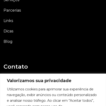
Parcerias
Links
Dicas
Blog
Contato
E-mail
Valorizamos sua privacidade
contato@geovaniassis.dev.br
Utilizamos cookies para aprimorar sua experiência de
navegação, exibir anúncios ou conteúdo personalizado
Whatsapp
e analisar nosso tráfego. Ao clicar em “Aceitar todos”,
11 98991 6509