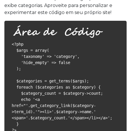
exibe categorias. Aproveite para personalizar e
experimentar este código em seu próprio site!
<?php

  $args = array(

    'taxonomy' => 'category',

    'hide_empty' => false

  );

  $categories = get_terms($args);

  foreach ($categories as $category) {

    $category_count = $category->count;

    echo '<a 
href="'.get_category_link($category-
>term_id).'"><li>'.$category->name.' 
<span>'.$category_count.'</span></li></a>';

  }

?>