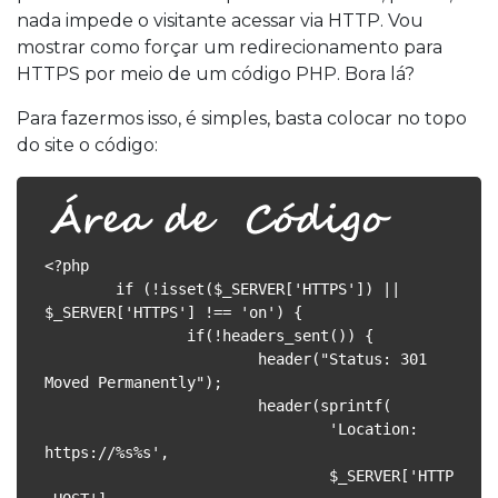
nada impede o visitante acessar via HTTP. Vou
mostrar como forçar um redirecionamento para
HTTPS por meio de um código PHP. Bora lá?
Para fazermos isso, é simples, basta colocar no topo
do site o código:
<?php 

	if (!isset($_SERVER['HTTPS']) || 
$_SERVER['HTTPS'] !== 'on') {

		if(!headers_sent()) {

			header("Status: 301 
Moved Permanently");

			header(sprintf(

				'Location: 
https://%s%s',

				$_SERVER['HTTP