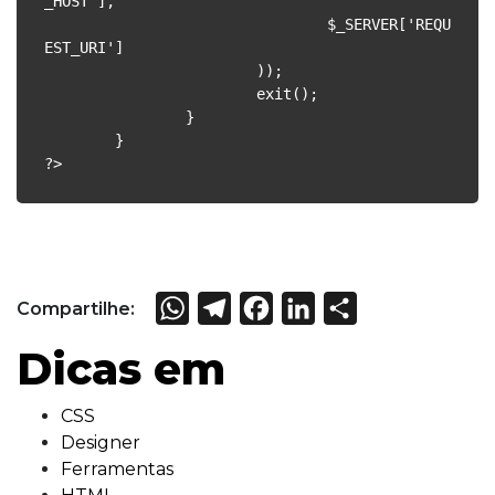
_HOST'],

				$_SERVER['REQU
EST_URI']

			));

			exit();

		}

	}

?>
WhatsApp
Telegram
Facebook
LinkedIn
Share
Compartilhe:
Dicas em
CSS
Designer
Ferramentas