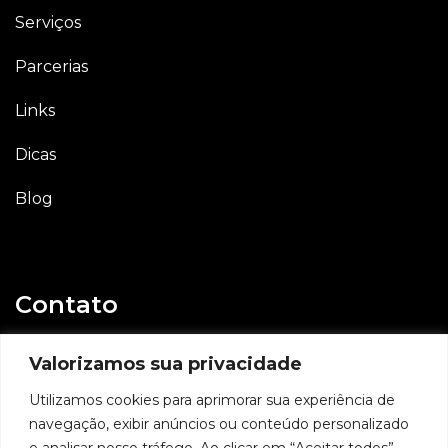
Serviços
Parcerias
Links
Dicas
Blog
Contato
E-mail
Valorizamos sua privacidade
contato@geovaniassis.dev.br
Utilizamos cookies para aprimorar sua experiência de
navegação, exibir anúncios ou conteúdo personalizado
Whatsapp
e analisar nosso tráfego. Ao clicar em “Aceitar todos”,