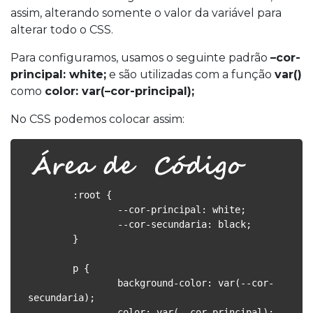
assim, alterando somente o valor da variável para
alterar todo o CSS.
Para configuramos, usamos o seguinte padrão
–cor-
principal: white;
e são utilizadas com a função
var()
como
color: var(–cor-principal);
No CSS podemos colocar assim:
	:root {

  		--cor-principal: white;

  		--cor-secundaria: black;

  	}

	p {

		background-color: var(--cor-
secundaria);

  		color: var(--cor-principal);
