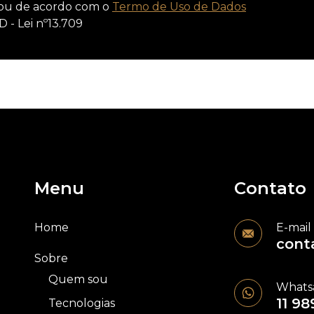
ou de acordo com o
Termo de Uso de Dados
D - Lei nº13.709
Menu
Contato
Home
E-mail
cont
Sobre
Quem sou
Whats
11 98
Tecnologias