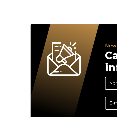
News
Ca
in