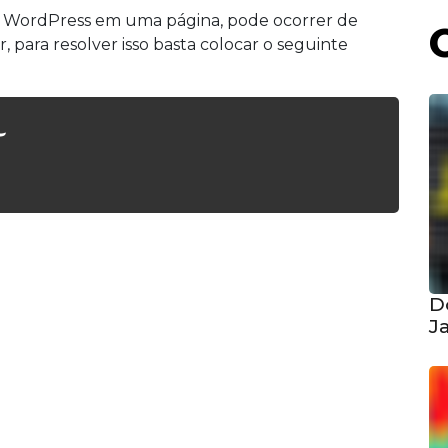
t do WordPress em uma página, pode ocorrer de
para resolver isso basta colocar o seguinte
In
are
D
J