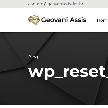
contato@geovaniassis.dev.br
Hom
Blog
wp_reset