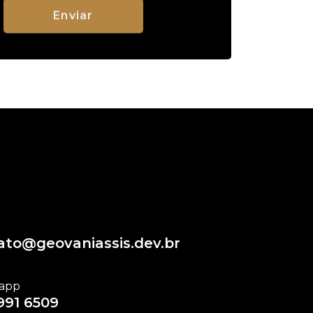
ato@geovaniassis.dev.br
app
991 6509