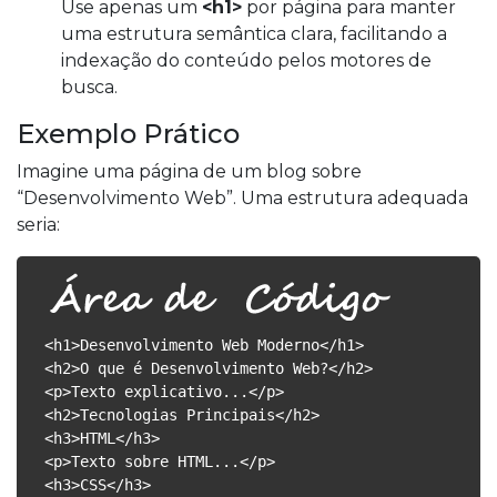
Use apenas um
<h1>
por página para manter
uma estrutura semântica clara, facilitando a
indexação do conteúdo pelos motores de
busca.
Exemplo Prático
Imagine uma página de um blog sobre
“Desenvolvimento Web”. Uma estrutura adequada
seria:
<h1>Desenvolvimento Web Moderno</h1>
<h2>O que é Desenvolvimento Web?</h2>
<p>Texto explicativo...</p>
<h2>Tecnologias Principais</h2>
<h3>HTML</h3>
<p>Texto sobre HTML...</p>
<h3>CSS</h3>