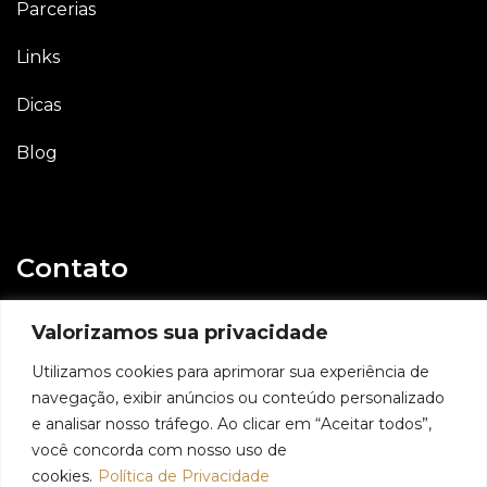
Parcerias
Links
Dicas
Blog
Contato
E-mail
Valorizamos sua privacidade
contato@geovaniassis.dev.br
Utilizamos cookies para aprimorar sua experiência de
navegação, exibir anúncios ou conteúdo personalizado
Whatsapp
e analisar nosso tráfego. Ao clicar em “Aceitar todos”,
11 98991 6509
você concorda com nosso uso de
cookies.
Política de Privacidade