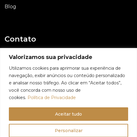
Blog
Contato
E-mail
Valorizamos sua privacidade
contato@geovaniassis.dev.br
Utilizamos cookies para aprimorar sua experiência de
navegação, exibir anúncios ou conteúdo personalizado
Whatsapp
e analisar nosso tráfego. Ao clicar em “Aceitar todos”,
11 98991 6509
você concorda com nosso uso de
cookies.
Política de Privacidade
Aceitar tudo
© 2024 - Geovani Assis - Todos os direitos reservados
Personalizar