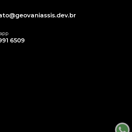
ato@geovaniassis.dev.br
app
991 6509