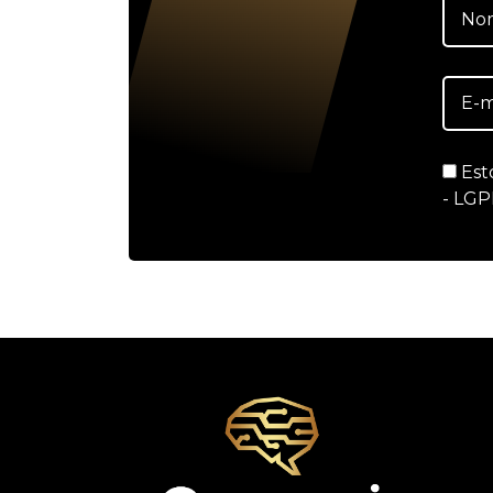
Est
- LGP