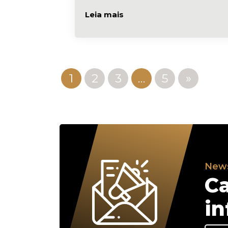
Leia mais
1
2
3
…
5
»
News
Ca
in