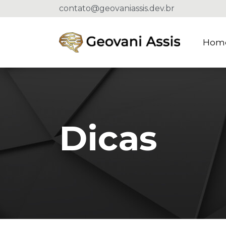
contato@geovaniassis.dev.br
Hom
Dicas