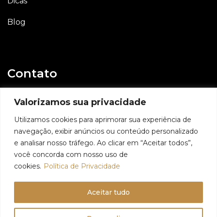
Dicas
Blog
Contato
E-mail
Valorizamos sua privacidade
contato@geovaniassis.dev.br
Utilizamos cookies para aprimorar sua experiência de
navegação, exibir anúncios ou conteúdo personalizado
Whatsapp
e analisar nosso tráfego. Ao clicar em “Aceitar todos”,
11 98991 6509
você concorda com nosso uso de
cookies.
Política de Privacidade
Aceitar tudo
© 2024 - Geovani Assis - Todos os direitos reservados